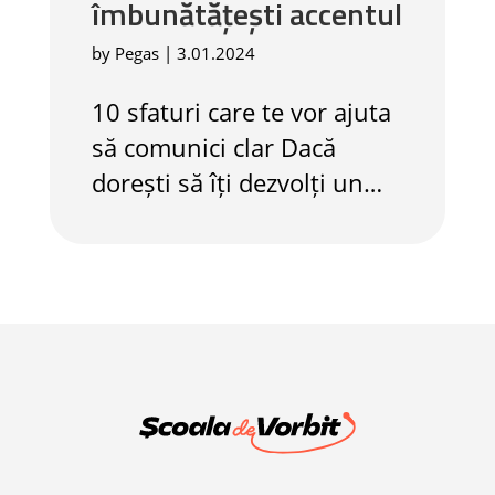
îmbunătățești accentul
by
Pegas
|
3.01.2024
10 sfaturi care te vor ajuta
să comunici clar Dacă
dorești să îți dezvolți un
anumit accent într-o limbă
străină sau să îți
îmbunătățești accentul în
limba maternă, iată câteva
sfaturi: 1. Ascultă vorbitori
nativi Expunerea la
vorbitori nativi este
esențială pentru a...