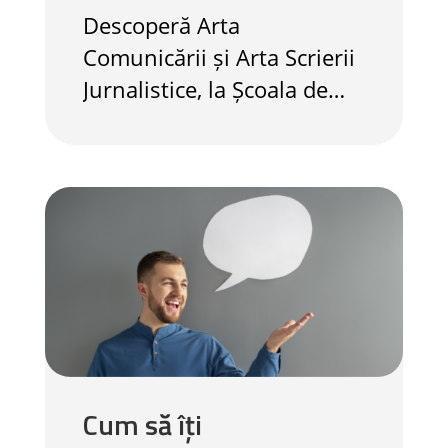
Descoperă Arta
Comunicării și Arta Scrierii
Jurnalistice, la Școala de
Vorbit! Îți dorești să-ți
descoperi potențialul
maxim în arta comunicării?
Ei bine, este momentul să
faci primul pas! Înscrierile
pentru cursurile online
captivante la Școala de
Vorbit sunt...
Cum să îți